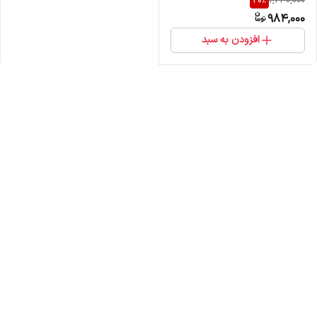
20
%
1,230,000
984,000
افزودن به سبد