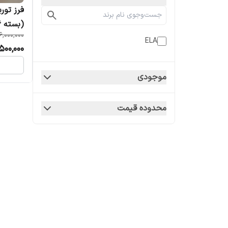
(بسته 6 عددی)
6,000,000
ELA
500,000
موجودی
محدوده قیمت