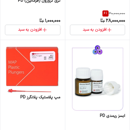
تری کروزول (فرمالین) PD
6
%
30,000,000
1,000,000
28,000,000
افزودن به سبد
افزودن به سبد
مپ پلاستیک پلانگرز PD
ابسز ریمدی PD