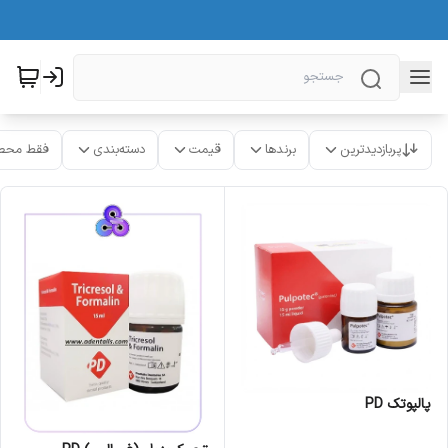
پربازدیدترین
برندها
قیمت
دسته‌بندی
فقط محص
پالپوتک PD