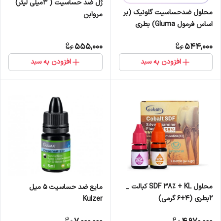
ژل ضد حساسیت ( 3میلی لیتر)
محلول ضدحساسیت گلونیک (بر
مروابن
اساس فرمول Gluma) بطری
7میل نیک درمان
555,000
544,000
افزودن به سبد
افزودن به سبد
محلول SDF 38% + KL کبالت _
مایع ضد حساسیت 5 میل
2بطری (4+6 گرمی)
Kulzer