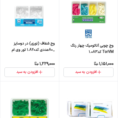
وج شفاف (نوری) در دوسایز
وج چوبی آناتومیک چهار رنگ
_80عددی کد1.820 تور وی ام
TorVM کد1.083
1,229,000
1,151,000
افزودن به سبد
افزودن به سبد