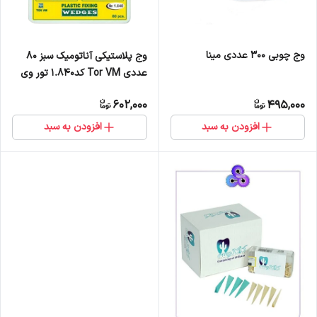
وج چوبی ۳۰۰ عددی مینا
وج پلاستیکی آناتومیک سبز ۸۰
عددی Tor VM کد1.840 تور وی
ام
602,000
495,000
افزودن به سبد
افزودن به سبد