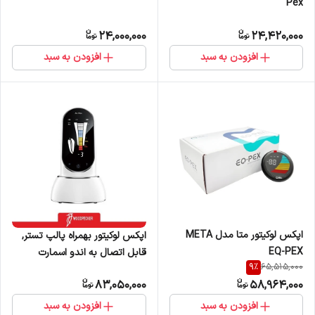
Pex
24,000,000
24,420,000
افزودن به سبد
افزودن به سبد
اپکس لوکیتور متا مدل META
اپکس لوکیتور بهمراه پالپ تستر,
EQ-PEX
قابل اتصال به اندو اسمارت
9
%
65,515,000
پلاس, صفحه نمایش لمسی 3.8
83,050,000
58,964,000
اینچی با گردش 360درجه وودپیکر
افزودن به سبد
افزودن به سبد