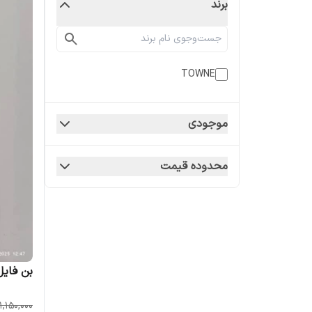
برند
TOWNE
موجودی
محدوده قیمت
بن فایل
1,150,000