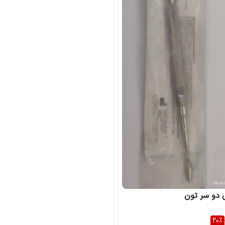
 دو سر تون
20
%