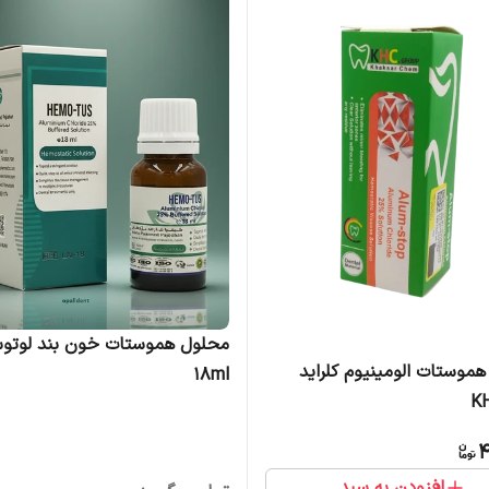
محلول هموستات خون بند لوتو
موستات الومینیوم کلراید
18ml
4
افزودن به سبد