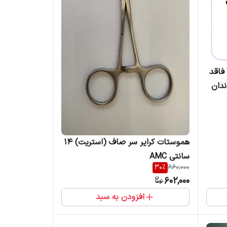
, آلومینیوم کلراید25%, فاقد
ندان
هموستات کرایر سر صاف (استریت) 14
سانتی AMC
30
%
860,000
602,000
افزودن به سبد