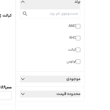
برند
کبالت ژل هموستات کبالت
AMC
KHC
کبالت
لوتوس
نیک درمان
موجودی
689,000
محدوده قیمت