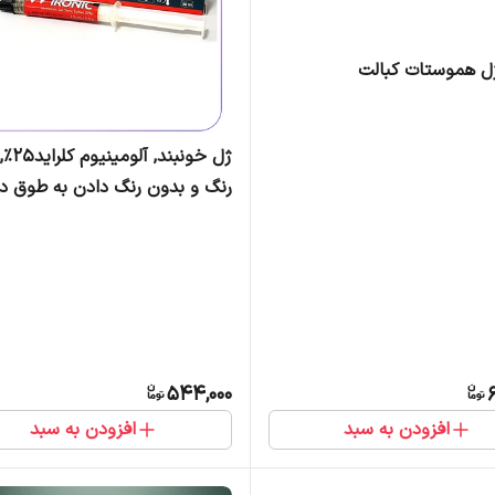
ژل خونبند
رنگ و بدون رنگ دادن به طوق د
ها, سرنگ 3میل ,نیک درمان
544,000
افزودن به سبد
افزودن به سبد