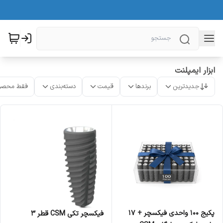
ابزار ایمپلنت
جدیدترین
برندها
قیمت
دسته‌بندی
فقط محصو
پکیج 100 واحدی فیکسچر + 17
فیکسچر تکی CSM قطر 3