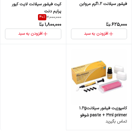
فیشور سیلانت 1.2گرم مروابن
کیت فیشور سیلانت لایت کیور
پرایم دنت
40
%
3,000,000
1,800,000
625,000
افزودن به سبد
افزودن به سبد
کامپوزیت ﻓﯿﺸﻮﺭ سیلانت1.2g
paste + 3ml primer شوفو
تماس بگیرید