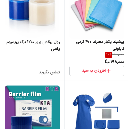
پیشبند یکبار مصرف 400 گرمی
رول روکش بریر 1200 برگ پریمیوم
نایلونی
پلاس
10
%
220,000
198,000
افزودن به سبد
تماس بگیرید