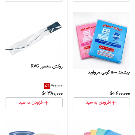
روکش سنسور RVG
پیشبند 500 گرمی مروارید
5
%
400,000
380,000
400,000
افزودن به سبد
افزودن به سبد