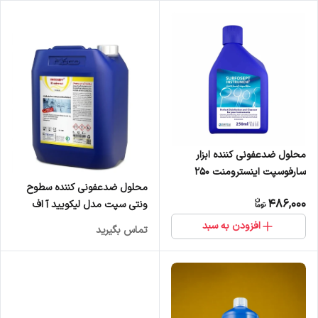
محلول ضدعفونی کننده ابزار
سارفوسپت اینسترومنت 250
محلول ضدعفونی کننده سطوح
میلی‌لیتر
486,000
ونتی سپت مدل لیکویید آ اف
حجم 5 لیتر
افزودن به سبد
تماس بگیرید