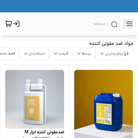
مواد ضد عفونی کننده
پربازدیدترین
برندها
قیمت
دسته‌بندی
فقط محص
ضدعفونی کننده ابزار M