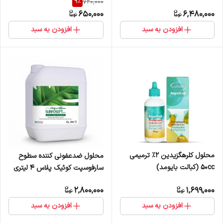
9
%
720,000
650,000
6,480,000
افزودن به سبد
افزودن به سبد
محلول کلرهگزیدین 2% ترمیمی
محلول ضدعفونی کننده سطوح
50cc (کبالت بایومد)
سارفوسپت کوئیک پلاس 4 لیتری
2,800,000
1,699,000
افزودن به سبد
افزودن به سبد