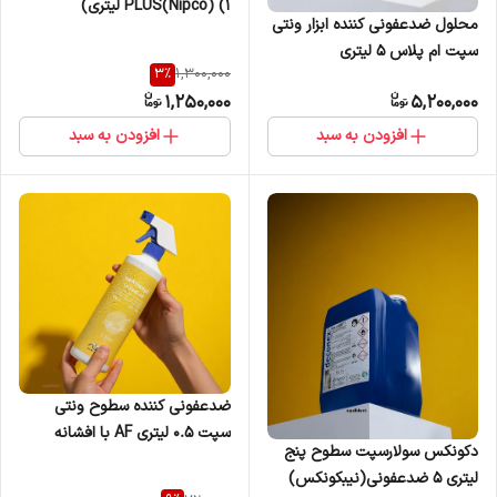
PLUS(Nipco) (1 لیتری)
محلول ضدعفونی کننده ابزار ونتی
سپت ام پلاس 5 لیتری
3
%
1,300,000
1,250,000
5,200,000
افزودن به سبد
افزودن به سبد
ضدعفونی کننده سطوح ونتی
سپت 0.5 لیتری AF با افشانه
دکونکس سولارسپت سطوح پنج
لیتری 5 ضدعفونی(نیبکونکس)