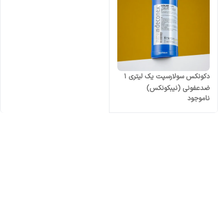
دکونکس سولارسپت یک لیتری 1
ضدعفونی (نیبکونکس)
ناموجود