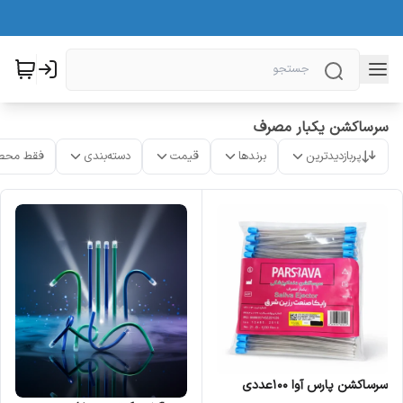
سرساکشن یکبار مصرف
پربازدیدترین
برندها
قیمت
دسته‌بندی
فقط محص
سرساکشن پارس آوا 100عددی