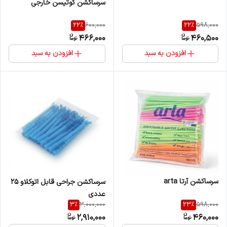
سرساکشن کوتیسن خارجی
22
%
22
%
600,000
598,000
466,000
460,500
افزودن به سبد
افزودن به سبد
سرساکشن آرتا arta
سرساکشن جراحی قابل اتوکلاو 25
عددی
3
%
23
%
3,000,000
598,000
2,910,000
460,000