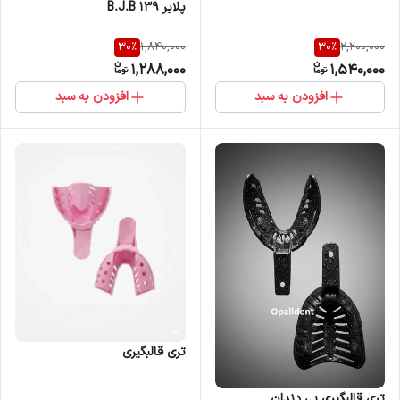
پلایر 139 B.J.B
30
%
30
%
1,840,000
2,200,000
1,288,000
1,540,000
افزودن به سبد
افزودن به سبد
تری قالبگیری
تری قالبگیری بی دندان