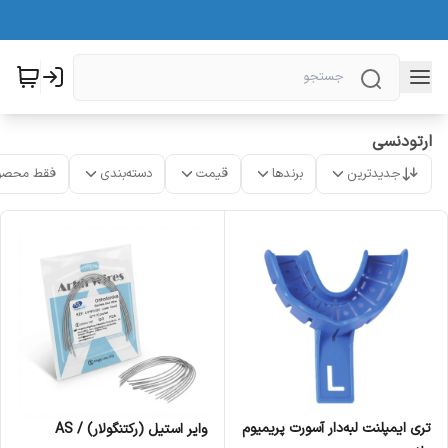
ارتودنسی
جدیدترین
برندها
قیمت
دسته‌بندی
فقط محصو
تری ایمپلنت لبه‌دار آسورت پریمیوم
وایر استیل (رکتنگولار) / AS