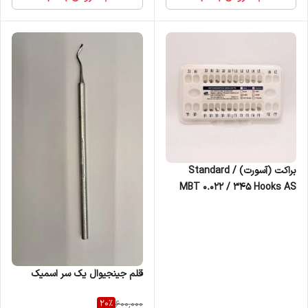
براکت (آسورت) / Standard
MBT 0.022 / 345 Hooks AS
قلم جینجیوال یک سر اسمیک
20
%
600,000