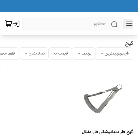
گیج
پربازدیدترین
برندها
قیمت
دسته‌بندی
فقط محص
گیج فلز دندانپزشکی فارا دنتال