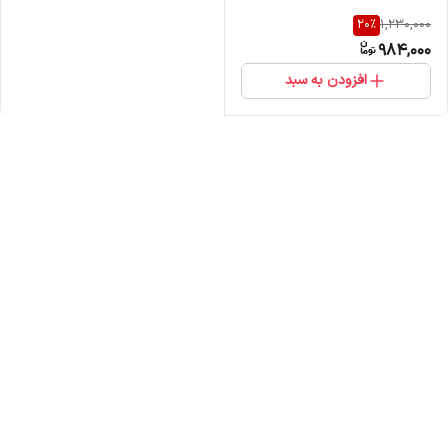
20
%
1,230,000
984,000
افزودن به سبد