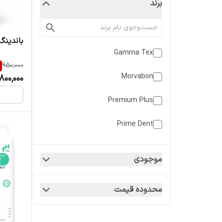
برند
باندینگ نسل 
Gamma Tex
950,000
Morvabon
800,000
Premium Plus
Prime Dent
Shamrock
موجودی
Spident
محدوده قیمت
tor vm
W.P.