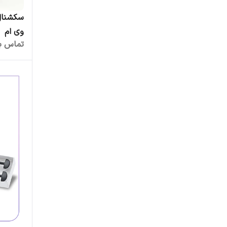
وی ام
تماس بگ