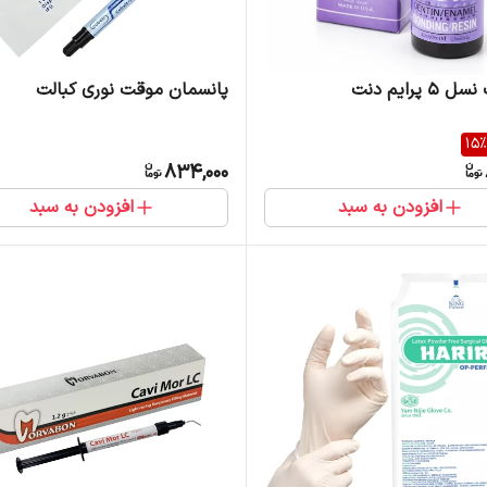
5 پرایم دنت
پانسمان موقت نوری کبالت
15
%
834,000
افزودن به سبد
افزودن به سبد