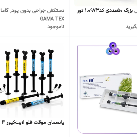
سکشنال بزرگ 50عددی کد1.0973 تور
دستکش جراحی بدون پودر گام
GAMA TEX
یرید
ناموجود
پانسمان موقت فلو لایت‌کیور 4 عددی