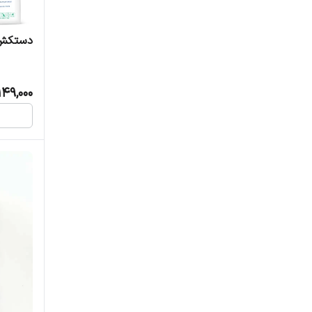
حریر
دستکش 
کبالت
149,000