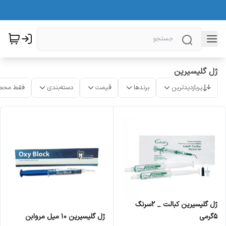
ژل گلیسیرین
پربازدیدترین
برندها
قیمت
دسته‌بندی
فقط محص
ژل گلیسیرین کبالت _ 2سرنگ
5گرمی
ژل گلیسیرین 10 میل مروابن