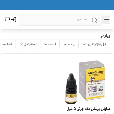
پرایمر
پربازدیدترین
برندها
قیمت
دسته‌بندی
فقط محص
سایلن پرسلن تک جزئی 5 میل