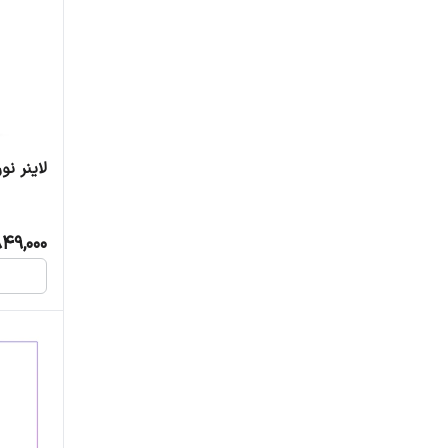
لاینر ن
849,000