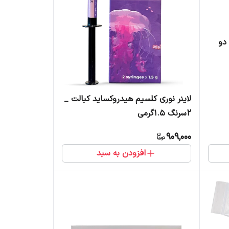
 (4 تیوب دو
لاینر نوری کلسیم هیدروکساید کبالت _
2سرنگ 1.5گرمی
909,000
افزودن به سبد