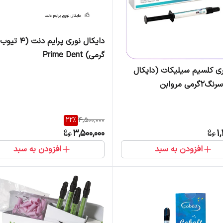
دایکال نوری پرایم دنت
گرمی) Prime Dent
وری کلسیم سیلیکات (دایکال
رمی مروابن
22
%
4,500,000
3,500,000
1
افزودن به سبد
افزودن به سبد