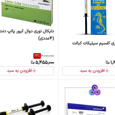
دایکال نوری دوال کیور پالپ دنت
(4عددی)
وری کلسیم سیلیکات کبالت
22
%
7,000,000
5,455,000
1,
افزودن به سبد
افزودن به سبد