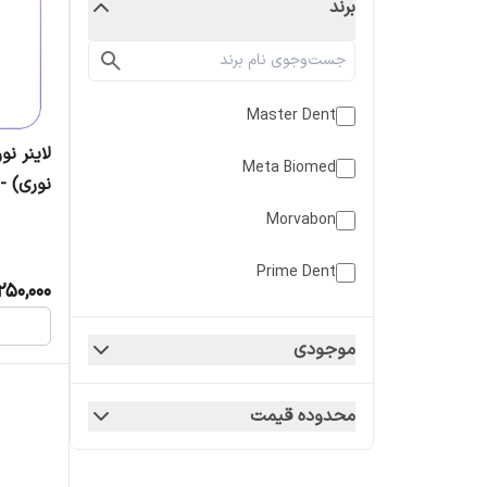
برند
Master Dent
لاینر ن
Meta Biomed
نوری) -سرنگ2گ
Morvabon
Prime Dent
,250,000
Pulpdent
موجودی
Spident
محدوده قیمت
کبالت