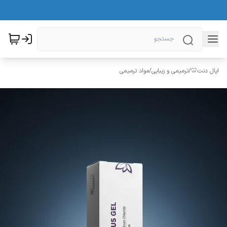
اپال دنت🦷
/
ترمیمی و زیبایی
/
مواد ترمیمی