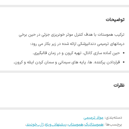
توضیحات
ترکیب هموستات با هدف کنترل موثر خونریزی جزئی در حین برخی
درمانهای ترمیمی دندانپزشکی ارائه شده در زیر بکار می رود:
حین آماده سازی کانال، تهیه کرون و در زمان قالبگیری.
قراردادن پرکننده. ها، پایه های سیمانی و سمان کردن اینله و کرون.
در خلال جراحی لثه و جرم گیری دندان
نظرات
دسته‌بندی
:
مواد ترمیمی
برچسب‌ها :
هموستاتیک
،
هموستاپ
،
پیشنهاد_ویژه
،
ژل_خونبند
،