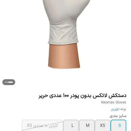
دستکش لاتکس بدون پودر 100 عددی حریر
Neomax Gloves
برند:
حریر
سایز بندی
S
XS
M
L
کارتن 10 عددی XS