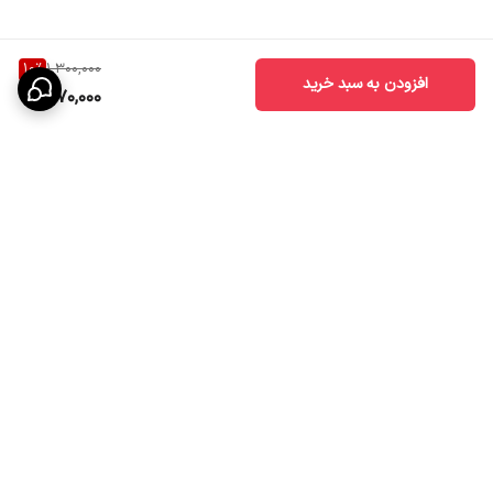
10
%
1,300,000
افزودن به سبد خرید
1,170,000
برگشت به بالا