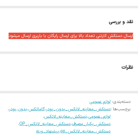
– لاتکس طبیعی با کیفیت بسیار بالا
– رنگ : شیری
نقد و بررسی
ارسال دستکش کارتنی تعداد بالا برای ارسال رایگان با باربری ارسال میشود
نظرات
دسته‌بندی
:
لوازم عمومی
برچسب‌ها :
دستکش_معاینه_لاتکس_بدون_پودر
،
گاماتکس
،
بدون پودر
،
لوازم_عمومی
،
دستکش_معاینه_لاتکس
،
دستکش_یکبار_مصرف
،
دستکش_معاینه_لاتکس_OP
،
دستکش_معاینه_لاتکس_op
،
پیشنهاد_ویژه