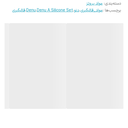
دسته‌بندی
:
مواد پروتز
برچسب‌ها :
مواد_قالبگیری
،
دنو
،
Denu A Silicone Set
،
Denu
،
قالبگیری