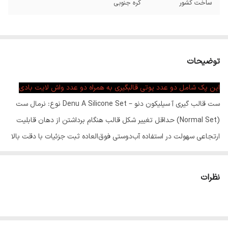
ساخت کشور
کره جنوبی
توضیحات
این پک شامل دو عدد پوتی قالبگیری به همراه دو عدد واش لایت بادی
ست قالب گیری آ سیلیکون دنو – Denu A Silicone Set نوع: نرمال ست
(Normal Set) حداقل تغییر شکل قالب هنگام برداشتن از دهان قابلیت
ارتجاعی سهولت در استفاده آب‌دوستی فوق‌العاده ثبت جزئیات با دقت بالا
ورکینگ تایم (Working Time):
2 دقیقه ستینگ تایم (Setting Time): 4
دقیقه قیمت برای 1 عدد کارتریج 50 میلی‌لیتری میباشد
نظرات