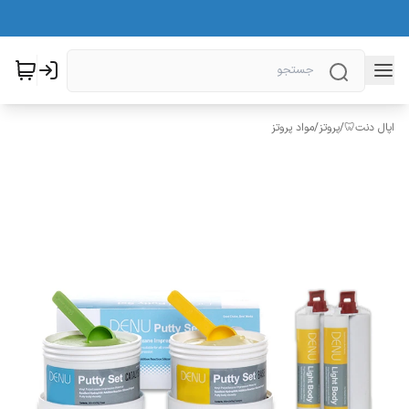
اپال دنت🦷
/
پروتز
/
مواد پروتز