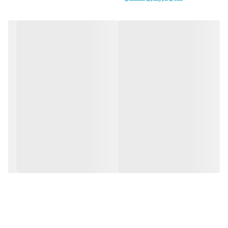
انعطاف پذیری بالا
دارای مقطع مستطیل نامتقارن
مناسب برای کانال های با انحنای زیاد
قابلیت کار با انواع دستگاه روتاری
استاندارد FDA آمریکا / CE اروپا / ISO
بسته بندی 6 عددی