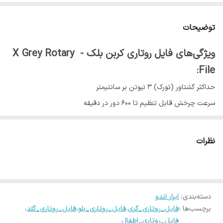
توضیحات
ویژگی‌های فایل روتاری کربن بلک - X Grey Rotary
File:
حداکثر گشتاور (تورک) 3 نیوتن بر سانتیمتر
سرعت چرخش قابل تنظیم تا 600 دور در دقیقه
قابل ارائه به صورت تک سایز و آسورت (قابل انتخاب)
X1: سایز 17، تقارب 4%، طول 25، پیدا کننده مسیر کانال
نظرات
X2: سایز 25، تقارب 6%، طول 25، پیدا کننده مسیر کانال
X3: سایز 30، تقارب 7%، طول 21mm ، فایل پایانی.
X4: سایز 40، تقارب 6%، طول 21mm، فایل پایانی.
دسته‌بندی
:
ابزار اندو
X5: سایز 50، تقارب 5%، طول 21mm، فایل پایانی.
برچسب‌ها :
فایل_روتاری_گری
،
فایل_روتاری_بلو
،
فایل_روتاری_گلد
،
X1-X3: سایز X1 دو عدد، سایز X2 دو عدد، سایز X3 دو عدد (6 فایل)
فایل_روتاری_اطفال