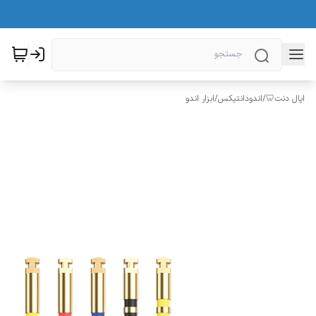
اپال دنت🦷
/
اندودانتیکس
/
ابزار اندو