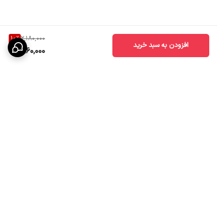
10
%
2,180,000
افزودن به سبد خرید
1,960,000
برگشت به بالا