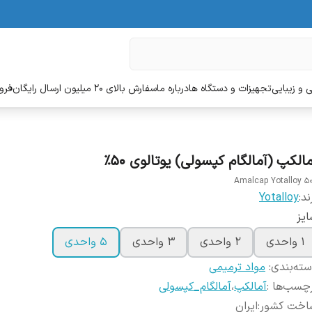
 و زیبایی
تجهیزات و دستگاه ها
درباره ما
سفارش بالای 20 میلیون ارسال رایگان
فروش
الکپ (آمالگام کپسولی) یوتالوی 50%
Amalcap Yotalloy 5
ند:
Yotalloy
یز
1 واحدی
2 واحدی
3 واحدی
5 واحدی
ته‌بندی
:
مواد ترمیمی
چسب‌ها :
آمالکپ
،
آمالگام_کپسولی
اخت کشور
:
ایران