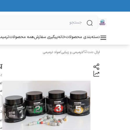
دسته‌بندی محصولات
خانه
پیگیری سفارش
همه محصولات
ترمیمی
اپال دنت🦷
/
ترمیمی و زیبایی
/
مواد ترمیمی
آم
0%
بر
سا
دس
بر
س