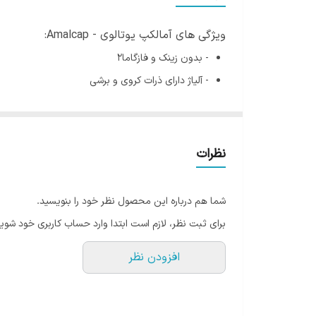
ویژگی های آمالکپ یوتالوی - Amalcap:
- بدون زینک و فازگاما2
- آلیاژ دارای ذرات کروی و برشی
پودر این آمالکپ متشکل از 50٪ نقره، 22٪ مس و 28٪‌ قلع می‌باشد.
- زمان مخلوط کردن: 15-10 ثانیه
- زمان کارکرد: 5-3 ثانیه
نظرات
- حاوی 400 میلی گرم پودر و 400 میلی گرم جیوه
- تعداد در بسته: 50 عددی
شما هم درباره این محصول نظر خود را بنویسید.
برای ثبت نظر، لازم است ابتدا وارد حساب کاربری خود شوید
افزودن نظر