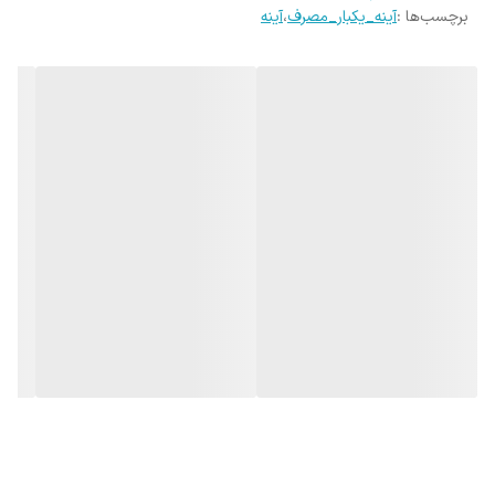
برچسب‌ها :
آینه_یکبار_مصرف
،
آینه