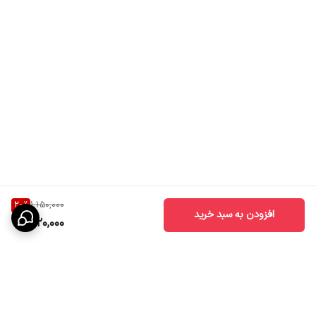
20
%
1,150,000
افزودن به سبد خرید
920,000