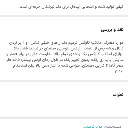
کیفی تولید شده و انتخابی ایده‌آل برای دندانپزشکان حرفه‌ای است.
ویژگی‌های محصول
برند: CAVEX
نقد و بررسی
دسته‌بندی: مواد ترمیمی
موارد مصرف امالکپ کاوکس ترمیم دندان‌های خلفی کلاس I و II پر کردن
تضمین اصالت کالا
کانال ریشه پس از انقباض آپکس بازسازی مطمئن در شرایط فشار بالا
ارسال سریع به سراسر ایران
مزایای امالکپ کاوکس یک واحدی دوام بالا: مقاومت عالی در برابر فشار و
سایش پایداری رنگ: بدون تغییر رنگ در طول زمان ایمنی بیشتر: فاقد فاز
چرا از اپال دنت خرید کنید؟
مضر گاما 2 کارایی مطمئن: طراحی شده با آلیاژ مس بالا برای استحکام
اپال دنت با بیش از ۲۰ سال سابقه در فروش لوازم و تجهیزات دندانپزشکی،
بیشتر
تضمین اصالت کالا و پشتیبانی حرفه‌ای را به شما ارائه می‌دهد.
مزایا این آمالگام فاقد فاز مضر گاما ۲ بوده و ایمنی بیشتری نسبت به
محصولات قدیمی دارد. کپسول آماده مصرف آن باعث سهولت کار
دندانپزشک و تسریع درمان می‌شود. همچنین استحکام بالای آن، مقاومت
نظرات
در برابر فشارهای شدید جویدن را تضمین می‌کند.
دسته‌بندی
:
مواد ترمیمی