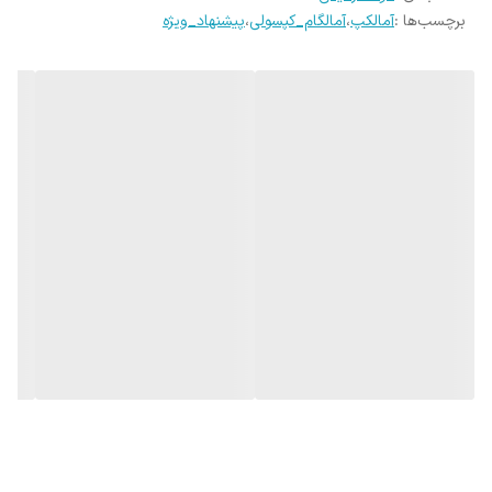
برچسب‌ها :
آمالکپ
،
آمالگام_کپسولی
،
پیشنهاد_ویژه