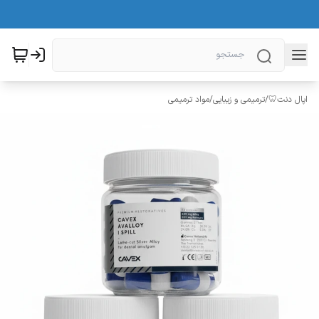
اپال دنت🦷
/
ترمیمی و زیبایی
/
مواد ترمیمی