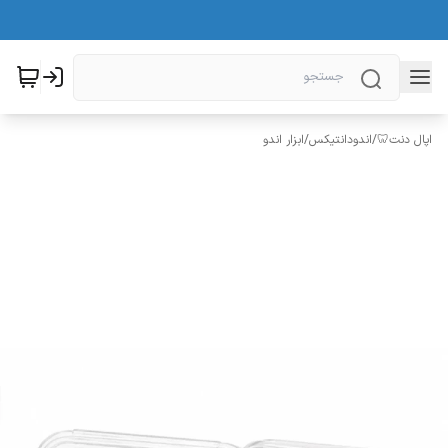
اپال دنت🦷
/
اندودانتیکس
/
ابزار اندو