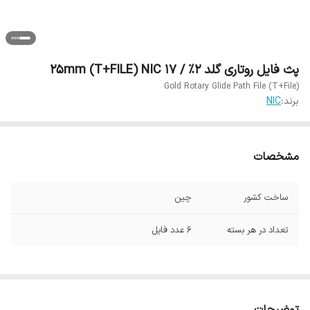
پث فایل روتاری گلد 2% / 17 25mm (T+FILE) NIC
Gold Rotary Glide Path File (T+File)
برند:
NIC
مشخصات
ساخت کشور
چین
تعداد در هر بسته
6 عدد فایل