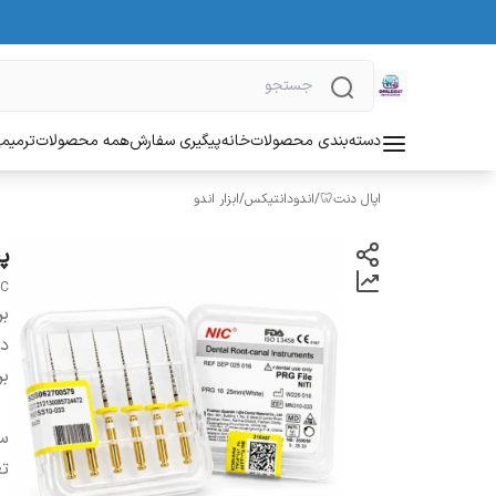
دسته‌بندی محصولات
خانه
پیگیری سفارش
همه محصولات
ترمیمی
اپال دنت🦷
/
اندودانتیکس
/
ابزار اندو
پت 
IC
بر
دس
بر
س
تع