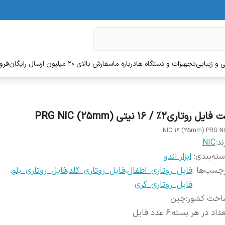
 و زیبایی
تجهیزات و دستگاه ها
درباره ما
سفارش بالای 20 میلیون ارسال رایگان
فروش
فایل روتاری2% / 16 نیتی (25mm) PRG NIC
NIC 16 (25mm) PRG N
ند:
NIC
ته‌بندی
:
ابزار اندو
چسب‌ها :
فایل_روتاری_اطفال
،
فایل_روتاری_گلد
،
فایل_روتاری_بلو
،
فایل_روتاری_گری
اخت کشور
:
چین
داد در هر بسته
:
6 عدد فایل