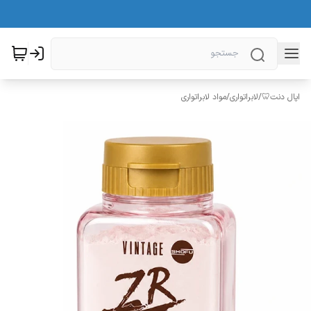
اپال دنت🦷
/
لابراتواری
/
مواد لابراتواری