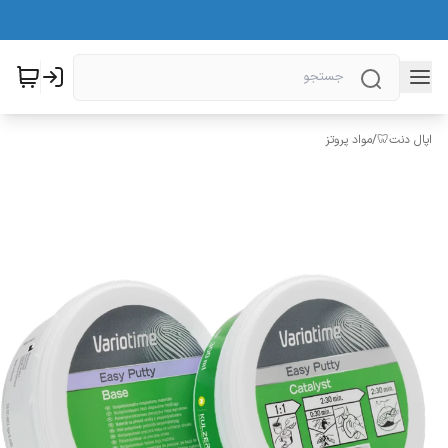
اپال دنت🦷
/
مواد پروتز