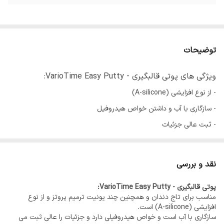
توضیحات
ویژگی های پوتی قالبگیری - VarioTime Easy Putty:
- از نوع افزایشی (A-silicone)
- سازگاری با آب و داشتن خواص هیدروفیل
- ثبت عالی جزئیات
- بازسازی ناهمواری هایی در حد 20 میکرون
- مناسب برای تاج دندان و همچنین چند یونیت ترمیم پروتز
نقد و بررسی
- زمان کار: متغیر از یک الی دو دقیقه و سی ثانیه
پوتی قالبگیری - VarioTime Easy Putty:
- کاربرد راحت و صرفه جویی در زمان
مناسب برای تاج دندان و همچنین چند یونیت ترمیم پروتز و از نوع
- محتویات بسته: یک عدد بیس 300 میلی لیتری + یک عدد کاتالیست 300
افزایشی (A-silicone) است.
سازگاری با آب است و خواص هیدروفیلی دارد و جزئیات را عالی ثبت می
میلی لیتری و 2 عدد قاشق