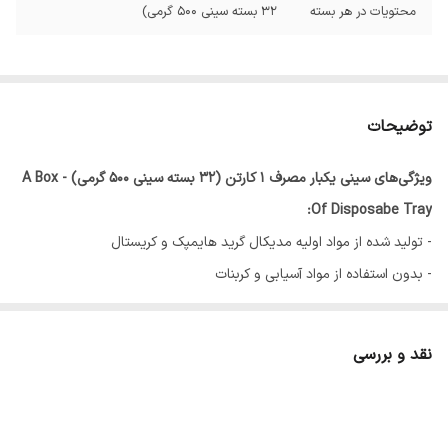
محتویات در هر بسته
32 بسته سینی 500 گرمی)
توضیحات
ویژگی‌های سینی یکبار مصرف 1 کارتن (32 بسته سینی 500 گرمی) - A Box
Of Disposabe Tray:
- تولید شده از مواد اولیه مدیکال گرید هایمپک و کریستال
- بدون استفاده از مواد آسیابی و کربنات
- استفاده از مستربچ اماراتی باکیفیت
- رنگ‌بندی متنوع و یکنواخت
نقد و بررسی
- بسته‌بندی شیرینک شده
- مناسب استفاده در کلینیک‌ها و مراکز دندانپزشکی
- عرضه شده به صورت 1 کارتن (32 بسته سینی 500 گرمی)