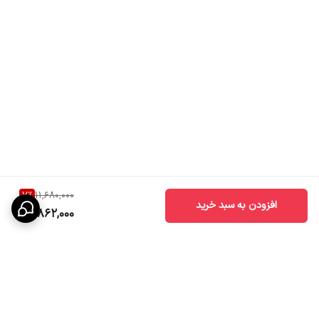
7
%
11,680,000
افزودن به سبد خرید
10,862,000