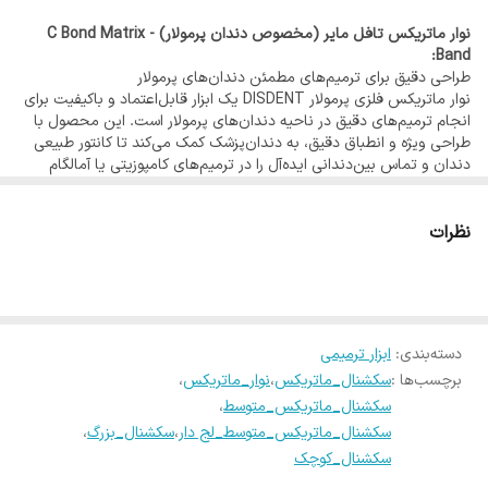
- ضخامت دقیق 35μm و 50μm
نوار ماتریکس تافل مایر (مخصوص دندان پرمولار) - C Bond Matrix
- نصب و جداسازی آسان بدون آسیب به بافت دندان
Band:
- سازگار با انواع سیستم‌های ماتریکس
طراحی دقیق برای ترمیم‌های مطمئن دندان‌های پرمولار
نوار ماتریکس فلزی پرمولار DISDENT یک ابزار قابل‌اعتماد و باکیفیت برای
- تعداد در بسته: 50 عدد
انجام ترمیم‌های دقیق در ناحیه دندان‌های پرمولار است. این محصول با
طراحی ویژه و انطباق دقیق، به دندان‌پزشک کمک می‌کند تا کانتور طبیعی
دندان و تماس بین‌دندانی ایده‌آل را در ترمیم‌های کامپوزیتی یا آمالگام
ایجاد کند.
این نوارها در دو مدل ساده (Flat) و کوهاندار (Anatomical) تولید
می‌شوند تا دندان‌پزشک بتواند متناسب با شکل دندان و نوع ترمیم،
نظرات
بهترین گزینه را انتخاب کند.
ساخته شده از استیل ضد زنگ با کیفیت بالا، با مقاومت عالی در برابر خم
شدن و تغییر فرم، و در ضخامت‌های 35 و 50 میکرون در دسترس است.
دسته‌بندی
:
ابزار ترمیمی
برچسب‌ها :
سکشنال_ماتریکس
،
نوار_ماتریکس
،
سکشنال_ماتریکس_متوسط
،
سکشنال_ماتریکس_متوسط_لج دار
،
سکشنال_بزرگ
،
سکشنال_کوچک