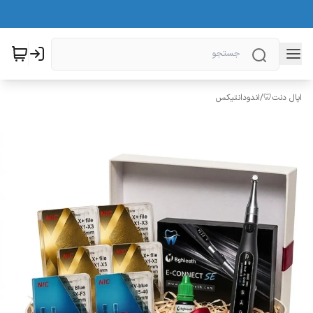
اپال دنت🦷
/
اندودانتیکس