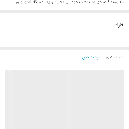
110 بسته 6 عددی به انتخاب خودتان بخرید و یک دستگاه اندوموتور
ایتیس هدیه بگیرید.
از بین فایل های معرفی شده جهت انتخاب پکیج مورد نظر دندانپزشک ،
نظرات
گلد یا بلو و سایزهای خود را انتخاب و در قسمت یادداشت ثبت کنید و یا
به صورت تلفنی به همکاران ما اعلام کنید
دسته‌بندی
:
اندودانتیکس
فایل های قابل انتخاب به شرح زیر می باشد:
فایل روتاری KV 2%-Blue برند NIC
فایل روتاری KV 4%-Blue برند NIC
فایل روتاری KV 6%-Blue برند NIC
فایل روتاری NIC پروتیپری ( U blue)
فایل روتاری NIC پروتیپری ( U+ File Gold)
فایل روتاری پروتیپر گلد نکست X-GOLD NIC