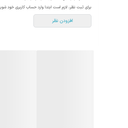
T+FILE NIC
برای ثبت نظر، لازم است ابتدا وارد حساب کاربری خود شوید
پت فایل روتاری گلد رسیپروکالNIC +W
افزودن نظر
پث فایل روتاری PRG NIC
فایل روتاری O+File برند NIC
فایل روتاری پروتیپر U+GRAY NIC