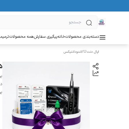
دسته‌بندی محصولات
خانه
پیگیری سفارش
همه محصولات
ترمیمی
اپال دنت🦷
/
اندودانتیکس
95 بسته فایل روتاری
بر
دس
بر