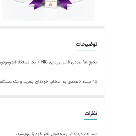
توضیحات
پکیج 95 عددی فایل روتاری NIC + یک دستگاه اندوموتور Eighteeth E-Connect SE هدیه رایگان
95 بسته 6 عددی به انتخاب خودتان بخرید و یک دستگاه اندوموتور ایتیس هدیه بگیرید.
از بین فایل های معرفی شده جهت انتخاب پکیج مورد نظر د
کنید
نظرات
فایل های قابل انتخاب به شرح زیر می باشد:
فایل روتاری کربن بلک X-Gray برند NIC طول 25
شما هم درباره این محصول نظر خود را بنویسید.