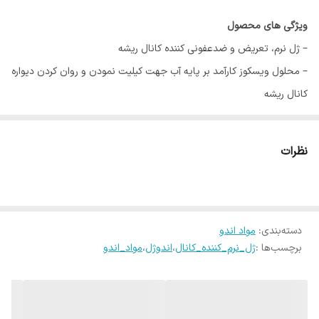
ویژگی های محصول
– ژل نرم، تعریض و ضدعفونی کننده کانال ریشه
– محلول ویسکوز کارآمد بر پایه آب جهت کیلیت نمودن و روان کردن دیواره
کانال ریشه
– سهولت حرکت ریمر و فایل در طول فرآیند آماده سازی شیمیایی-فیزیکی
کانال ریشه
نظرات
– حجم: 2 سرنگ 5 میل (10 میلی لیتر)
معرفی:
دسته‌بندی
:
مواد اندو
ژل نرم کننده کانال (اندوژل) Canal EZE! Gel یک محلول ویسکوز کارآمد بر
برچسب‌ها :
ژل_نرم_کننده_کانال
،
اندوژل
،
مواد_اندو
پایه آب جهت کیلیت نمودن و روان کردن کانال ریشه میباشد که موجب
سهولت حرکت ریمر و فایل در طول فرآیند آماده سازی شیمیایی-فیزیکی
کانال ریشه دندان میگردد. سدیم ادتات موجود در فرآورده می¬تواند