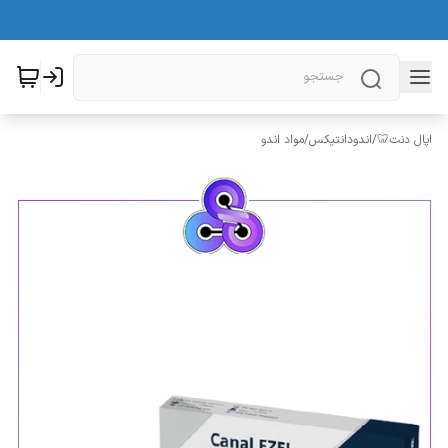
اپال دنت🦷
/
اندودانتیکس
/
مواد اندو