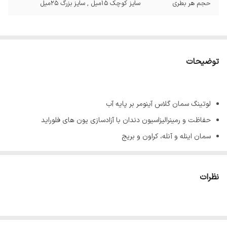
حجم هر بطری
سایز کوچک 15میل , سایز بزرگ 25میل
توضیحات
لوتینگ سمان گلاس آینومر بر پایه آب
حفاظت و رمینرالیزاسیون دندان با آزادسازی یون های فلوراید
سمان اینله و آنله، کراون و بریج
به عنوان Core Build-up
بیس و لاینر
نظرات