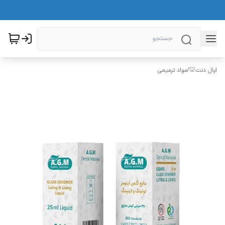
اپال دنت🦷
/
مواد ترمیمی