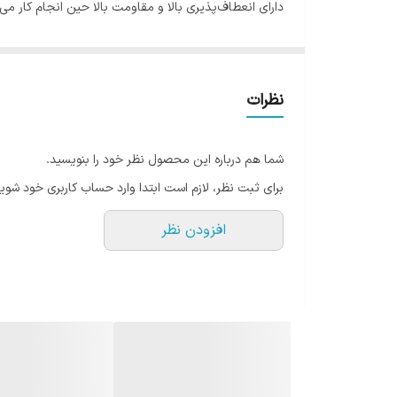
دارای انعطاف‌پذیری بالا و مقاومت بالا حین انجام کار می‌
فینگر اسپریدر Thomas با طول 25 میلی‌متر و سایزبندی 1 ،2، 3، 4، 5، 6 و آسورت1.6 در بسته‌بندی 6 عددی عرضه می‌گردد.
نظرات
شما هم درباره این محصول نظر خود را بنویسید.
برای ثبت نظر، لازم است ابتدا وارد حساب کاربری خود شوید
افزودن نظر