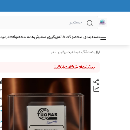
دسته‌بندی محصولات
خانه
پیگیری سفارش
همه محصولات
ترمیمی
اپال دنت🦷
/
اندودانتیکس
/
ابزار اندو
اسپ
mm
بر
سا
دس