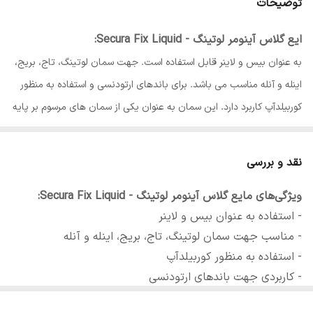
توضیحات
ایع گلاس آینومر لوتینگ - Secura Fix Liquid:
به عنوان بیس و لاینر قابل استفاده است. جهت سمان لوتینگ، تاج، بریج،
اینله و آنله مناسب می باشد. برای باندهای ارتودنسی و استفاده به منظور
کوربیلدآپ کاربرد دارد. این سمان به عنوان یکی از سمان های مرسوم بر پایه
آب طبقه بندی می شود. از طریق پیوند یونی با کلسیم فسفات دندان به
مینا و عاج می چسبد و معمولا 24 ساعت طول می کشد تا چسبندگی
نقد و بررسی
نهایی به دست آید. این سمان در کنار ویژگی های ذاتی چسبندگی از طریق
ویژگی‌های مایع گلاس آینومر لوتینگ - Secura Fix Liquid:
اتصال شیمیایی به ساختار دندان، قادر به آزادسازی یون فلوراید نیز می
- استفاده به عنوان بیس و لاینر
باشد که از دندان در برابر پوسیدگی مکرر محافظت می کند. حلالیت بسیار
- مناسب جهت سمان لوتینگ، تاج، بریج، اینله و آنله
کم و مقاومت فشاری بالا از دیگر خصوصیات این سمان است.
- استفاده به منظور کوربیلدآپ
- کاربردی جهت باندهای ارتودنسی
- حجم: 10 میلی لیتر