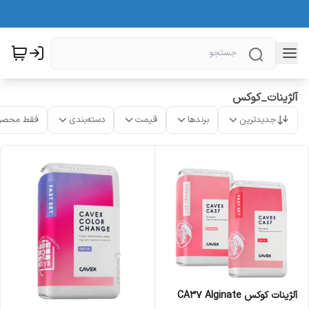
آلژینات_کوکس
جدیدترین
برندها
قیمت
دسته‌بندی
فقط محصو
آلژینات کوکس CA37 Alginate