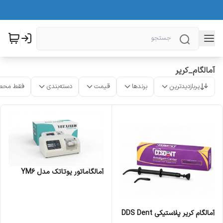
آمالگام_کریر
پربازدیدترین
برندها
قیمت
دسته‌بندی
فقط محص
آمالگاماتور یوتاتک مدل YM6
آمالگام کریر پلاستیکی DDS Dent