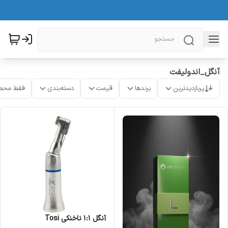
آنگل_اندولیفت
پربازدیدترین
برندها
قیمت
دسته‌بندی
فقط محص
آنگل 1:1 ناخنکی Tosi