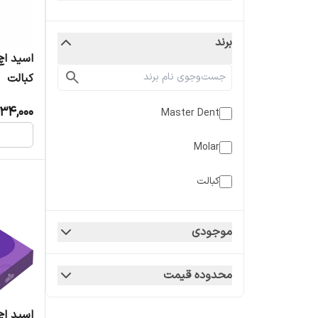
برند
کبالت
34,000
Master Dent
Molar
کبالت
موجودی
محدوده قیمت
اسید اچ 3 سرنگ مو