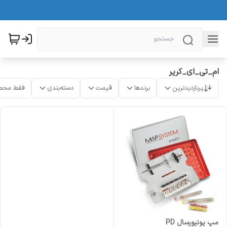
ام_تی_ای_کریر
پربازدیدترین
برندها
قیمت
دسته‌بندی
فقط محص
مپ یونیورسال PD