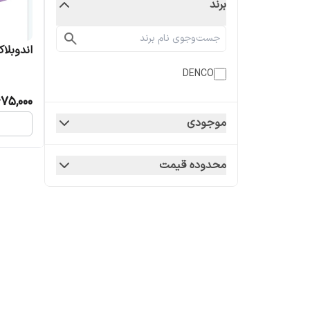
برند
اندوبلاک CO
DENCO
75,000
موجودی
محدوده قیمت