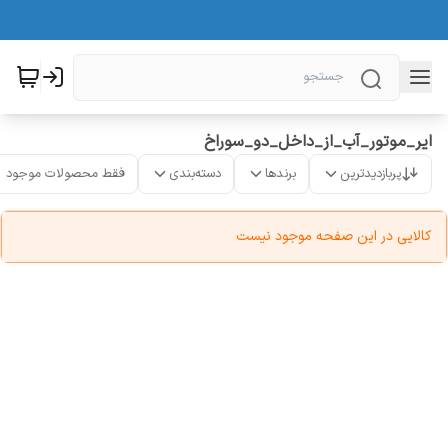
ایر_موتور_آب_از_داخل_دو_سوراخ
پربازدیدترین
برندها
دسته‌بندی
فقط محصولات موجود
کالایی در این صفحه موجود نیست