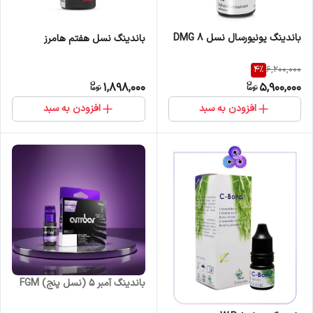
باندینگ یونیورسال نسل 8 DMG
باندینگ نسل هفتم هامرز
4
%
6,200,000
1,898,000
5,900,000
افزودن به سبد
افزودن به سبد
باندینگ آمبر 5 (نسل پنج) FGM