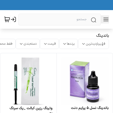
باندینگ
پربازدیدترین
برندها
قیمت
دسته‌بندی
فقط محص
باندینگ نسل 5 پرایم دنت
وتینگ رزین کبالت _یک سرنگ