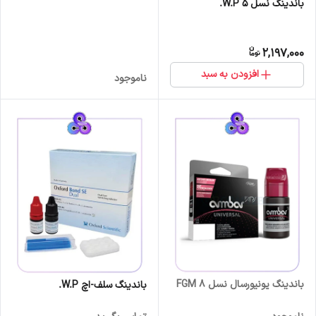
باندینگ نسل 5 W.P.
2,197,000
افزودن به سبد
ناموجود
باندینگ یونیورسال نسل 8 FGM
باندینگ سلف-اچ W.P.