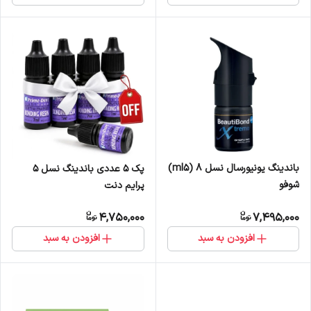
باندینگ یونیورسال نسل ۸ (ml5)
پک 5 عددی باندینگ نسل 5
شوفو
پرایم دنت
4,750,000
7,495,000
افزودن به سبد
افزودن به سبد