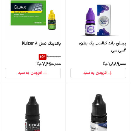
پرسلن باند کبالت_ یک بطری
باندینگ نسل Kulzer ۸
6سی سی
15
%
9,000,000
7,650,000
1,889,000
افزودن به سبد
افزودن به سبد