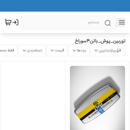
توربین_پوش_باتن۴سوراخ
پربازدیدترین
برندها
قیمت
دسته‌بندی
فقط محص