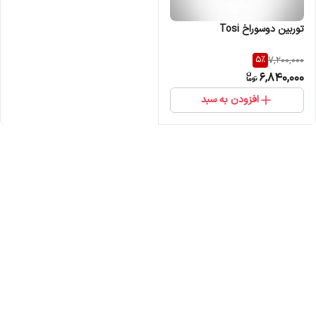
توربین دوسوراخ Tosi
5
%
7,200,000
6,840,000
افزودن به سبد