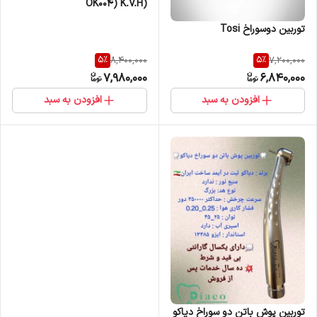
(OK004) K.V.H
توربین دوسوراخ Tosi
5
%
5
%
8,400,000
7,200,000
7,980,000
6,840,000
افزودن به سبد
افزودن به سبد
توربین پوش باتن دو سوراخ دیاکو