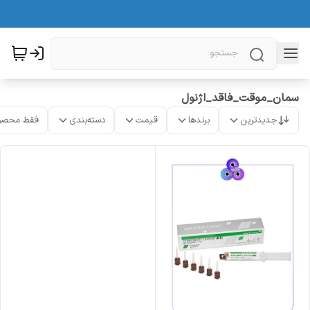
سمان_موقت_فاقد_اژنول
جدیدترین
برندها
قیمت
دسته‌بندی
فقط محصو